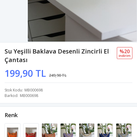
Su Yeşilli Baklava Desenli Zincirli El
%20
i̇ndi̇ri̇m
Çantası
199,90 TL
249,90 TL
Stok Kodu
MB000698
Barkod
MB000698
Renk