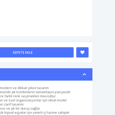
SEPETE EKLE
 modern ve dikkat çekici tasarım
esinde şık kombinlerin tamamlayıcı parçasıdır
ere farklı renk seçenekleri mevcuttur
ün ve özel organizasyonlar için ideal model
n zarif tasarım
rur ve şık bir duruş sağlar
k kişisel eşyalar için yeterli iç hacme sahiptir