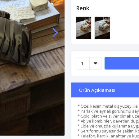
Renk
Ürün Açıklaması
* Özel kesim metal dış yüzeyi ile
* Parlak ve aynalı görünümü say
* Gold, platin ve silver olmak üz
* Abiye kombinler, davetler, düğ
* Elde ve omuzda kullanıma uygu
* Sert formu sayesinde şeklini ko
* Telefon, kartlık, anahtar ve küçü