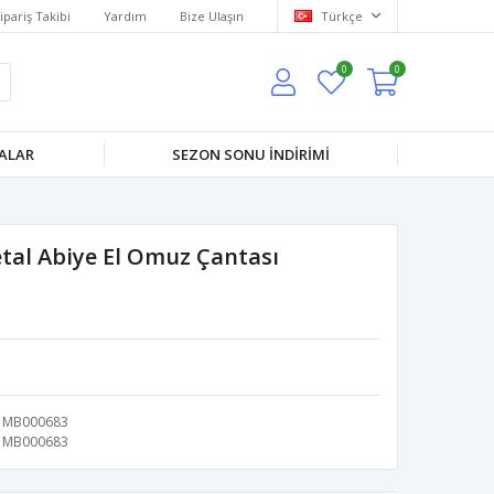
ipariş Takibi
Yardım
Bize Ulaşın
Türkçe
0
0
ALAR
SEZON SONU İNDIRIMI
tal Abiye El Omuz Çantası
MB000683
MB000683