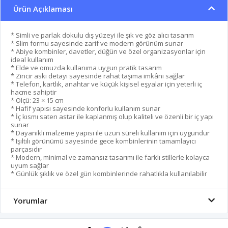
Ürün Açıklaması
* Simli ve parlak dokulu dış yüzeyi ile şık ve göz alıcı tasarım
* Slim formu sayesinde zarif ve modern görünüm sunar
* Abiye kombinler, davetler, düğün ve özel organizasyonlar için
ideal kullanım
* Elde ve omuzda kullanıma uygun pratik tasarım
* Zincir askı detayı sayesinde rahat taşıma imkânı sağlar
* Telefon, kartlık, anahtar ve küçük kişisel eşyalar için yeterli iç
hacme sahiptir
* Ölçü: 23 × 15 cm
* Hafif yapısı sayesinde konforlu kullanım sunar
* İç kısmı saten astar ile kaplanmış olup kaliteli ve özenli bir iç yapı
sunar
* Dayanıklı malzeme yapısı ile uzun süreli kullanım için uygundur
* Işıltılı görünümü sayesinde gece kombinlerinin tamamlayıcı
parçasıdır
* Modern, minimal ve zamansız tasarımı ile farklı stillerle kolayca
uyum sağlar
* Günlük şıklık ve özel gün kombinlerinde rahatlıkla kullanılabilir
Yorumlar